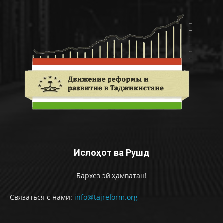
Ислоҳот ва Рушд
Бархез эй ҳамватан!
Связаться с нами:
info@tajreform.org