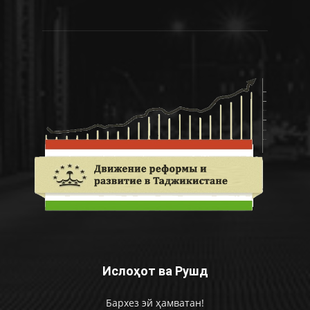
Ислоҳот ва Рушд
Бархез эй ҳамватан!