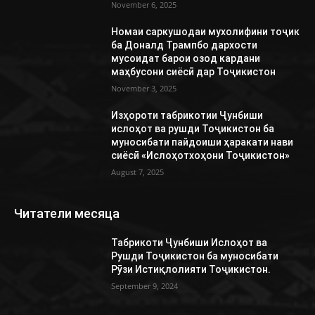
November 6, 2025
Номаи саркушодаи мухолифини тоҷик
ба Доналд Трампбо дархости
мусоидат барои озод кардани
маҳбусони сиёсӣ дар Тоҷикистон
November 3, 2025
Изҳороти табрикотии Ҷунбиши
ислоҳот ва рушди Тоҷикистон ба
муносибати пайдоиши ҳаракати нави
сиёсӣ «Ислоҳотхоҳони Тоҷикистон»
August 7, 2025
Читатели месяца
Табрикоти Ҷунбиши Ислоҳот ва
Рушди Тоҷикистон ба муносибати
Рӯзи Истиқлолияти Тоҷикистон.
September 9, 2024