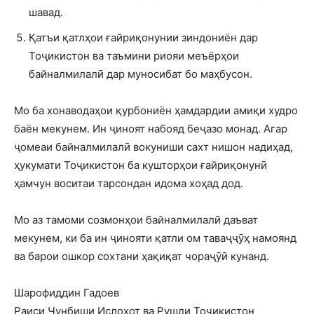
шавад.
Қатъи қатлҳои ғайриқонунии зиндониён дар
Тоҷикистон ва таъмини риояи меъёрҳои
байналмилалӣ дар муносибат бо маҳбусон.
Мо ба хонаводаҳои қурбониён ҳамдардии амиқи худро
баён мекунем. Ин ҷиноят набояд беҷазо монад. Агар
ҷомеаи байналмилалӣ вокуниши сахт нишон надиҳад,
ҳукумати Тоҷикистон ба кушторҳои ғайриқонунӣ
ҳамчун воситаи тарсондан идома хоҳад дод.
Мо аз тамоми созмонҳои байналмилалӣ даъват
мекунем, ки ба ин ҷинояти қатли ом таваҷҷӯҳ намоянд
ва барои ошкор сохтани ҳақиқат чораҷӯӣ кунанд.
Шарофиддин Гадоев
Раиси Ҷунбиши Ислоҳот ва Рушди Тоҷикистон