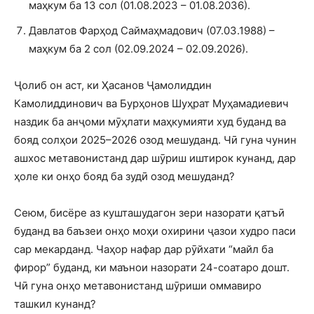
маҳкум ба 13 сол (01.08.2023 – 01.08.2036).
Давлатов Фарҳод Саймаҳмадович (07.03.1988) –
маҳкум ба 2 сол (02.09.2024 – 02.09.2026).
Ҷолиб он аст, ки Ҳасанов Ҷамолиддин
Камолиддинович ва Бурҳонов Шуҳрат Муҳамадиевич
наздик ба анҷоми мӯҳлати маҳкумияти худ буданд ва
бояд солҳои 2025–2026 озод мешуданд. Чӣ гуна чунин
ашхос метавонистанд дар шӯриш иштирок кунанд, дар
ҳоле ки онҳо бояд ба зудӣ озод мешуданд?
Сеюм, бисёре аз кушташудагон зери назорати қатъӣ
буданд ва баъзеи онҳо моҳи охирини ҷазои худро паси
сар мекарданд. Чаҳор нафар дар рӯйхати “майл ба
фирор” буданд, ки маънои назорати 24-соатаро дошт.
Чӣ гуна онҳо метавонистанд шӯриши оммавиро
ташкил кунанд?