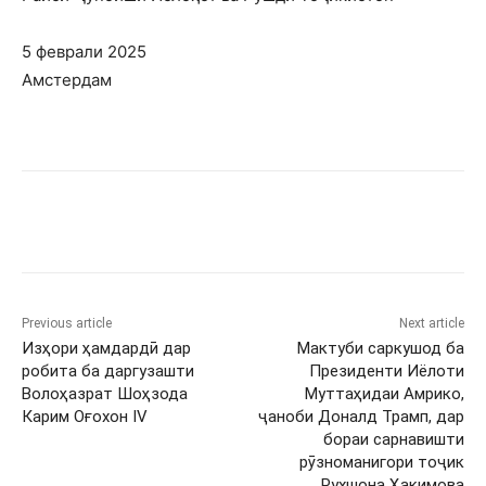
5 феврали 2025
Амстердам
Previous article
Next article
Изҳори ҳамдардӣ дар
Мактуби саркушод ба
робита ба даргузашти
Президенти Иёлоти
Волоҳазрат Шоҳзода
Муттаҳидаи Амрико,
Карим Оғохон IV
ҷаноби Доналд Трамп, дар
бораи сарнавишти
рӯзноманигори тоҷик
Рухшона Ҳакимова