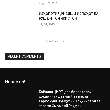
August 7, 2025
ИЗҲОРОТИ ҶУНБИШИ ИСЛОҲОТ ВА
РУШДИ ТОҶИКИСТОН
July 31, 2025
Load more
RECENT COMMENTS
Новостей
Баёнияи ҶИРТ дар бораи ғасби
ҳокимияти давлатӣ ва нақзи
Сарқонуни Ҷумҳурии Тоҷикистон аз
тарафи Эмомалӣ Раҳмон