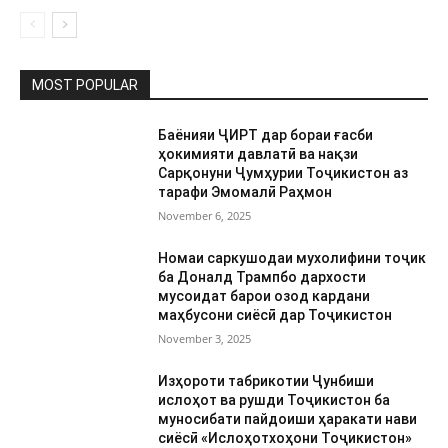
MOST POPULAR
Баёнияи ҶИРТ дар бораи ғасби
ҳокимияти давлатӣ ва нақзи
Сарқонуни Ҷумҳурии Тоҷикистон аз
тарафи Эмомалӣ Раҳмон
November 6, 2025
Номаи саркушодаи мухолифини тоҷик
ба Доналд Трампбо дархости
мусоидат барои озод кардани
маҳбусони сиёсӣ дар Тоҷикистон
November 3, 2025
Изҳороти табрикотии Ҷунбиши
ислоҳот ва рушди Тоҷикистон ба
муносибати пайдоиши ҳаракати нави
сиёсӣ «Ислоҳотхоҳони Тоҷикистон»