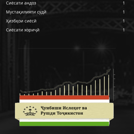
Сиёсати андоз
1
Мустақилияти судӣ
1
Ҳизбҳои сиёсӣ
1
Сиёсати хориҷӣ
1