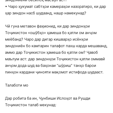
• Чаро ҳукумат сабтҳои камераҳои назоратиро, ки дар
ҳар зиндон насб шудаанд, нашр намекунад?
Чӣ гуна метавон фаҳмонид, ки дар зиндонҳои
Тоҷикистон «ошӯбҳо» ҳамеша бо қатли ом анҷом
меёбанд? Чаро дар дигар кишварҳо исёнҳои
зиндониён бо камтарин талафот пахш карда мешаванд,
аммо дар Тоҷикистон ҳамеша бо қатли ом? Ҷавоб
маълум аст: дар зиндонҳои Тоҷикистон қатли оммавӣ
анҷом дода шуд ва баҳонаи “шӯриш” танҳо барои
пинҳон кардани ҷинояти мақомот истифода шудааст.
Талаботи мо
Дар робита ба ин, Ҷунбиши Ислоҳот ва Рушди
Тоҷикистон талаб мекунад: