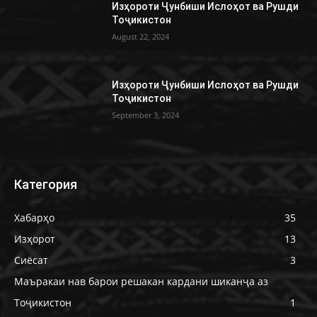
Изҳороти Ҷунбиши Ислоҳот ва Рушди
Тоҷикистон
August 22, 2024
Изҳороти Ҷунбиши Ислоҳот ва Рушди
Тоҷикистон
September 3, 2024
Категория
Хабарҳо
35
Изҳорот
13
Сиёсат
3
Маъракаи нав барои решакан кардани шиканҷа аз
Тоҷикистон
1