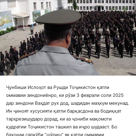
Ҷунбиши Ислоҳот ва Рушди Тоҷикистон қатли
оммавии зиндониёнро, ки рӯзи 3 феврали соли 2025
дар зиндони Ваҳдат рух дод, шадидан маҳкум мекунад.
Ин ҷиноят хусусияти қатли барқасдона ва бодиққат
тарҳрезишударо дорад, ки аз ҷониби мақомоти
қудратии Тоҷикистон ташкил ва иҷро шудааст. Бо
баҳонаи саркӯби “шӯриш” як қатли оммавии