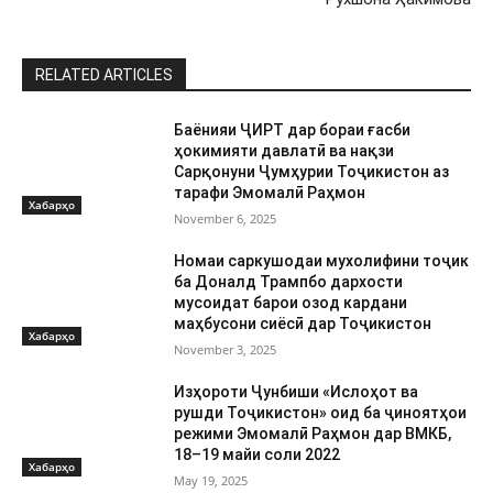
RELATED ARTICLES
Баёнияи ҶИРТ дар бораи ғасби
ҳокимияти давлатӣ ва нақзи
Сарқонуни Ҷумҳурии Тоҷикистон аз
тарафи Эмомалӣ Раҳмон
Хабарҳо
November 6, 2025
Номаи саркушодаи мухолифини тоҷик
ба Доналд Трампбо дархости
мусоидат барои озод кардани
маҳбусони сиёсӣ дар Тоҷикистон
Хабарҳо
November 3, 2025
Изҳороти Ҷунбиши «Ислоҳот ва
рушди Тоҷикистон» оид ба ҷиноятҳои
режими Эмомалӣ Раҳмон дар ВМКБ,
18–19 майи соли 2022
Хабарҳо
May 19, 2025