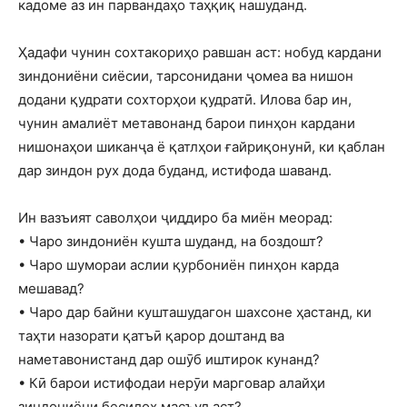
кадоме аз ин парвандаҳо таҳқиқ нашуданд.
Ҳадафи чунин сохтакориҳо равшан аст: нобуд кардани
зиндониёни сиёсии, тарсонидани ҷомеа ва нишон
додани қудрати сохторҳои қудратӣ. Илова бар ин,
чунин амалиёт метавонанд барои пинҳон кардани
нишонаҳои шиканҷа ё қатлҳои ғайриқонунӣ, ки қаблан
дар зиндон рух дода буданд, истифода шаванд.
Ин вазъият саволҳои ҷиддиро ба миён меорад:
• Чаро зиндониён кушта шуданд, на боздошт?
• Чаро шумораи аслии қурбониён пинҳон карда
мешавад?
• Чаро дар байни кушташудагон шахсоне ҳастанд, ки
таҳти назорати қатъӣ қарор доштанд ва
наметавонистанд дар ошӯб иштирок кунанд?
• Кӣ барои истифодаи нерӯи марговар алайҳи
зиндониёни бесилоҳ масъул аст?