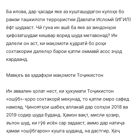
Ба илова, дар ҷасади яке аз кушташудагон кулоҳе бо
рамзи ташкилоти террористии Давлати Исломӣ (ИГИЛ)
ёфт шудааст. Чӣ гуна ин ашё ба яке аз зиндонҳои
ҳифозатшудаи кишвар ворид шуда метавонад? Ин
далели он аст, ки мақомоти қудратӣ бо роҳи
сохтакории далелҳо барои қатли оммавӣ асос эҷод
кардаанд.
Мавқеъ ва ҳадафҳои мақомоти Тоҷикистон
Ин аввалин ҳолат нест, ки ҳукумати Тоҷикистон
«ошӯб»-ҳоро сохтакорӣ мекунад, то қатли омро сафед
намояд. Ҷиноятҳои шабеҳ аллакай дар солҳои 2018 ва
2019 содир шуда буданд. Ҳамон вақт, мисли ҳозир,
эълон шуд, ки гӯё исён сар задааст, аммо дар натиҷа
ҳамаи «ошӯбгарон» кушта шуданд, на дастгир. Ҳеҷ