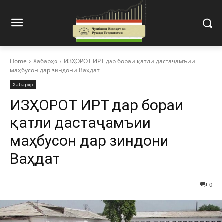
Home
Хабарҳо
ИЗҲОРОТ ИРТ дар бораи қатли дастаҷамъии
маҳбусон дар зиндони Ваҳдат
Хабарҳо
ИЗҲОРОТ ИРТ дар бораи
қатли дастаҷамъии
маҳбусон дар зиндони
Ваҳдат
0