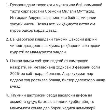
Гузаронидани таҳқиқоти мустақили байналмилалӣ
таҳти сарпарастии Созмони Милали Муттаҳид,
Иттиҳоди Аврупо ва созмонҳои байналмилалии
ҳуқуқи инсон. Лозим аст, ки ҳақиқати қатли ом
пурра ошкор карда шавад.
Ба ҷавобгарӣ кашидани тамоми шахсони дар ин
ҷиноят дастдошта, аз ҷумла роҳбарони сохторҳои
қудратӣ ва маъмурияти зиндон.
Нашри ҳамаи сабтҳои видеоӣ аз камераҳои
назоратӣ, ки метавонанд ҳодисаи 3 феврали соли
2025-ро сабт карда бошанд. Агар ҳукумат дар
иддаои худ ростқавл бошад, бигзор далелҳоро нашр
кунад.
Таъмини дастрасии озоди вакилони дифоъ ва
ҳомиёни ҳуқуқ ба хешовандони қурбониён, то
маълумоти комил дар бораи ҳодиса ҷамъоварӣ