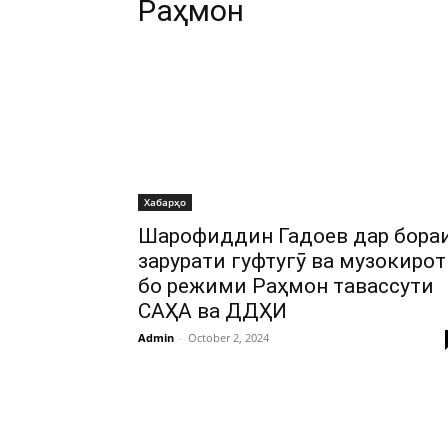
Раҳмон
Хабарҳо
Шарофиддин Гадоев дар бора
зарурати гуфтугӯ ва музокирот
бо режими Раҳмон тавассути
САҲА ва ДДҲИ
Admin
-
October 2, 2024