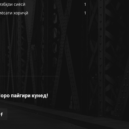
избҳои сиёсӣ
1
иёсати хориҷӣ
1
оро пайгири кунед!