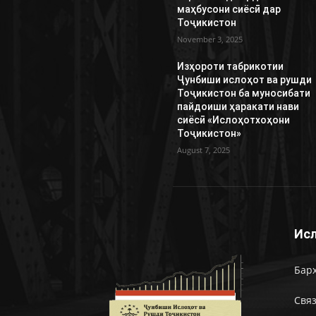
маҳбусони сиёсӣ дар
Тоҷикистон
November 3, 2025
Изҳороти табрикотии
Ҷунбиши ислоҳот ва рушди
Тоҷикистон ба муносибати
пайдоиши ҳаракати нави
сиёсӣ «Ислоҳотхоҳони
Тоҷикистон»
August 7, 2025
Исл
Барх
Связ