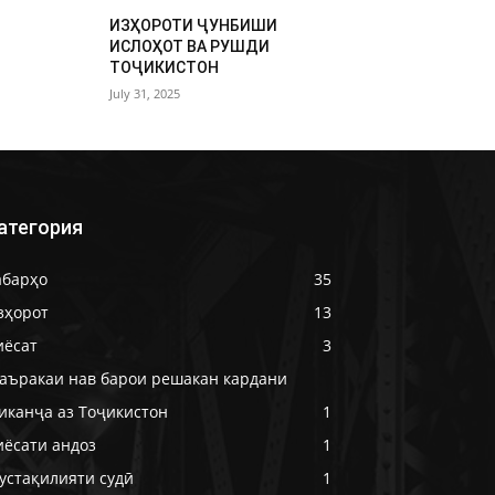
ИЗҲОРОТИ ҶУНБИШИ
ИСЛОҲОТ ВА РУШДИ
ТОҶИКИСТОН
July 31, 2025
атегория
абарҳо
35
зҳорот
13
иёсат
3
аъракаи нав барои решакан кардани
иканҷа аз Тоҷикистон
1
иёсати андоз
1
устақилияти судӣ
1