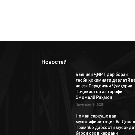
Новостей
Баёнияи ҶИРТ дар бораи
ғасби ҳокимияти давлатӣ в
нақзи Сарқонуни Ҷумҳурии
Тоҷикистон аз тарафи
Эмомалӣ Раҳмон
November 6, 2025
Номаи саркушодаи
мухолифини тоҷик ба Дона
Трампбо дархости мусоида
барои озод кардани