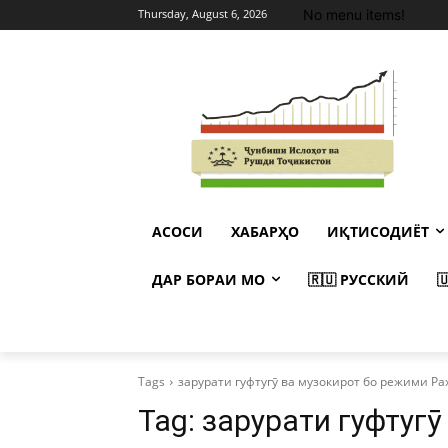
No menu items!
Thursday, August 6, 2026
АСОСИ
ХАБАРҲО
ИҚТИСОДИЁТ
ДАР БОРАИ МО
🇷🇺 РУССКИЙ

Tags
зарурати гуфтугӯ ва музокирот бо режими Р
Tag:
зарурати гуфтугӯ