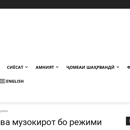
СИЁСАТ
АМНИЯТ
ҶОМЕАИ ШАҲРВАНДӢ
Ф
🇸 ENGLISH
аҳмон
 ва музокирот бо режими