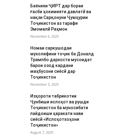
Баёнияи ҶИРТ дар бораи
ғасби ҳокимияти давлатӣ ва
нақзи Сарқонуни Ҷумҳурии
Тоҷикистон аз тарафи
Эмомалӣ Раҳмон
November 6, 2025
Номаи саркушодаи
мухолифини тоҷик ба Доналд
Трампбо дархости мусоидат
барои озод кардани
маҳбусони сиёсӣ дар
Тоҷикистон
November 3, 2025
Изҳороти табрикотии
Ҷунбиши ислоҳот ва рушди
Тоҷикистон ба муносибати
пайдоиши ҳаракати нави
сиёсӣ «Ислоҳотхоҳони
Тоҷикистон»
August 7, 2025