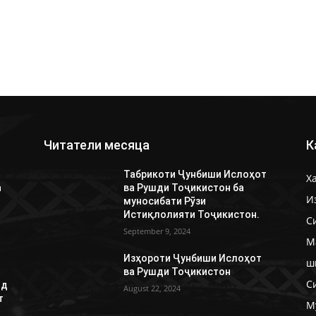
Читатели месяца
К
Табрикоти Ҷунбиши Ислоҳот
Х
а
ва Рушди Тоҷикистон ба
И
муносибати Рӯзи
Истиқлолияти Тоҷикистон.
С
September 9, 2024
М
Изҳороти Ҷунбиши Ислоҳот
ш
ва Рушди Тоҷикистон
С
лд
August 22, 2024
т
М