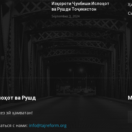
Изҳороти Ҷунбиши Ислоҳот
Ҳ
ва Рушди Тоҷикистон
С
September 3, 2024
оҳот ва Рушд
М
ез эй ҳамватан!
аться с нами:
info@tajreform.org