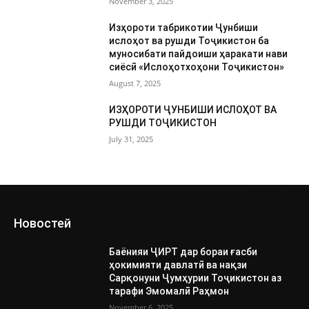
November 3, 2025
Изҳороти табрикотии Ҷунбиши
ислоҳот ва рушди Тоҷикистон ба
муносибати пайдоиши ҳаракати нави
сиёсӣ «Ислоҳотхоҳони Тоҷикистон»
August 7, 2025
ИЗҲОРОТИ ҶУНБИШИ ИСЛОҲОТ ВА
РУШДИ ТОҶИКИСТОН
July 31, 2025
Новостей
Баёнияи ҶИРТ дар бораи ғасби
ҳокимияти давлатӣ ва нақзи
Сарқонуни Ҷумҳурии Тоҷикистон аз
тарафи Эмомалӣ Раҳмон
November 6, 2025