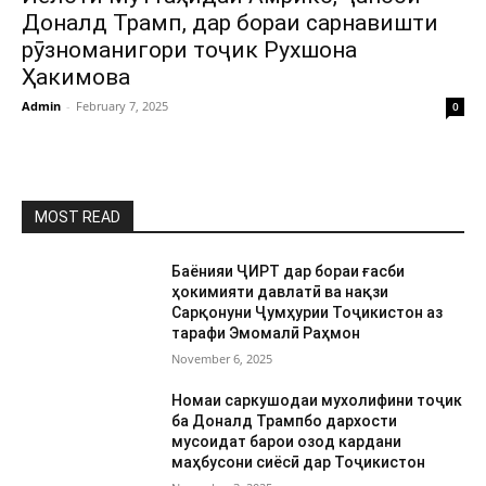
Доналд Трамп, дар бораи сарнавишти
рӯзноманигори тоҷик Рухшона
Ҳакимова
Admin
-
February 7, 2025
0
MOST READ
Баёнияи ҶИРТ дар бораи ғасби
ҳокимияти давлатӣ ва нақзи
Сарқонуни Ҷумҳурии Тоҷикистон аз
тарафи Эмомалӣ Раҳмон
November 6, 2025
Номаи саркушодаи мухолифини тоҷик
ба Доналд Трампбо дархости
мусоидат барои озод кардани
маҳбусони сиёсӣ дар Тоҷикистон