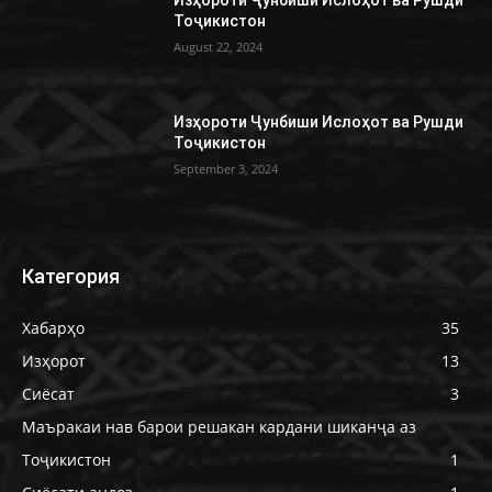
Тоҷикистон
August 22, 2024
Изҳороти Ҷунбиши Ислоҳот ва Рушди
Тоҷикистон
September 3, 2024
Категория
Хабарҳо
35
Изҳорот
13
Сиёсат
3
Маъракаи нав барои решакан кардани шиканҷа аз
Тоҷикистон
1