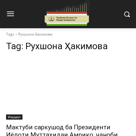
Tags
Рухшона Ҳакимова
Tag:
Рухшона Ҳакимова
Изҳорот
Мактуби саркушод ба Президенти
Иёлоти Муттаҳидаи Амрико, ҷаноби