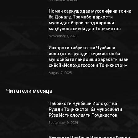
Номаи саркушодаи мухолифини тоҷик
ба Доналд Трампбо дархости
мусоидат барои озод кардани
маҳбусони сиёсӣ дар Тоҷикистон
November 3, 2025
Изҳороти табрикотии Ҷунбиши
ислоҳот ва рушди Тоҷикистон ба
муносибати пайдоиши ҳаракати нави
сиёсӣ «Ислоҳотхоҳони Тоҷикистон»
August 7, 2025
Читатели месяца
Табрикоти Ҷунбиши Ислоҳот ва
Рушди Тоҷикистон ба муносибати
Рӯзи Истиқлолияти Тоҷикистон.
September 9, 2024
Изҳороти Ҷунбиши Ислоҳот ва Рушди