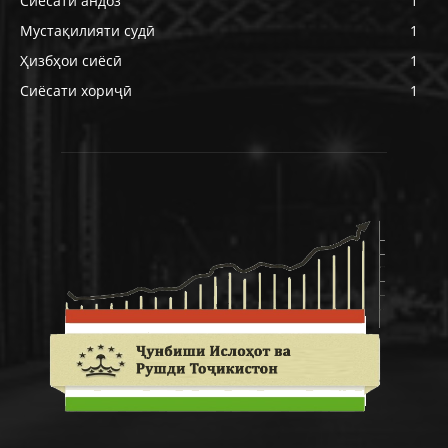
Сиёсати андоз
1
Мустақилияти судӣ
1
Ҳизбҳои сиёсӣ
1
Сиёсати хориҷӣ
1