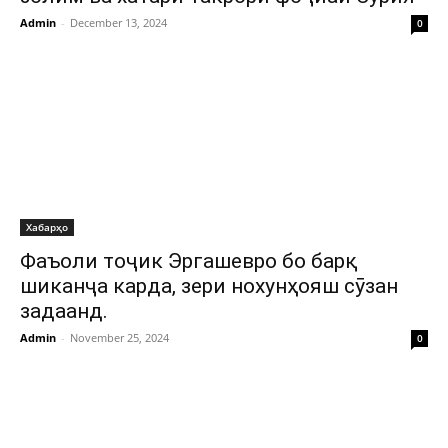
Admin
-
December 13, 2024
0
Хабарҳо
Фаъоли тоҷик Эргашевро бо барқ
шиканҷа карда, зери нохунҳояш сӯзан
задаанд.
Admin
-
November 25, 2024
0