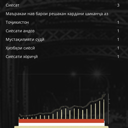
Сиёсат
3
Маъракаи нав барои решакан кардани шиканҷа аз
Тоҷикистон
1
Сиёсати андоз
1
Мустақилияти судӣ
1
Ҳизбҳои сиёсӣ
1
Сиёсати хориҷӣ
1