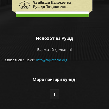
Ислоҳот ва Рушд
Бархез эй ҳамватан!
Связаться с нами:
info@tajreform.org
Моро пайгири кунед!