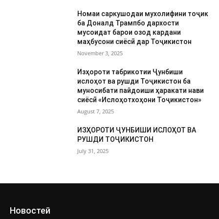
Номаи саркушодаи мухолифини тоҷик
ба Доналд Трампбо дархости
мусоидат барои озод кардани
маҳбусони сиёсӣ дар Тоҷикистон
November 3, 2025
Изҳороти табрикотии Ҷунбиши
ислоҳот ва рушди Тоҷикистон ба
муносибати пайдоиши ҳаракати нави
сиёсӣ «Ислоҳотхоҳони Тоҷикистон»
August 7, 2025
ИЗҲОРОТИ ҶУНБИШИ ИСЛОҲОТ ВА
РУШДИ ТОҶИКИСТОН
July 31, 2025
Новостей