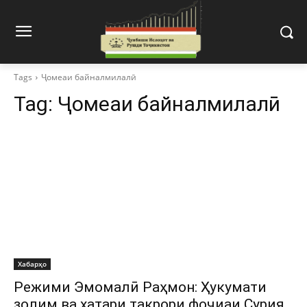
Tags
Ҷомеаи байналмилалӣ
Tag:
Ҷомеаи байналмилалӣ
Хабарҳо
Режими Эмомалӣ Раҳмон: Ҳукумати
золим ва хатари такрори фоҷиаи Сурия