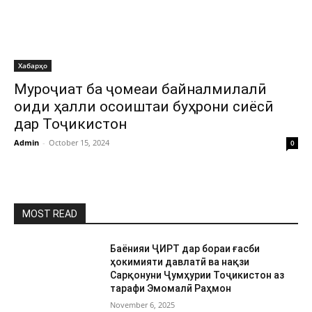
Хабарҳо
Муроҷиат ба ҷомеаи байналмилалӣ
оиди ҳалли осоиштаи буҳрони сиёсӣ
дар Тоҷикистон
Admin
-
October 15, 2024
0
MOST READ
Баёнияи ҶИРТ дар бораи ғасби
ҳокимияти давлатӣ ва нақзи
Сарқонуни Ҷумҳурии Тоҷикистон аз
тарафи Эмомалӣ Раҳмон
November 6, 2025