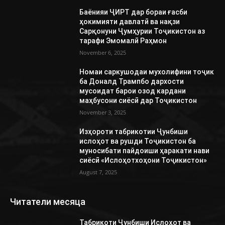
Баёнияи ҶИРТ дар бораи ғасби
ҳокимияти давлатӣ ва нақзи
Сарқонуни Ҷумҳурии Тоҷикистон аз
тарафи Эмомалӣ Раҳмон
November 6, 2025
Номаи саркушодаи мухолифини тоҷик
ба Доналд Трампбо дархости
мусоидат барои озод кардани
маҳбусони сиёсӣ дар Тоҷикистон
November 3, 2025
Изҳороти табрикотии Ҷунбиши
ислоҳот ва рушди Тоҷикистон ба
муносибати пайдоиши ҳаракати нави
сиёсӣ «Ислоҳотхоҳони Тоҷикистон»
August 7, 2025
Читатели месяца
Табрикоти Ҷунбиши Ислоҳот ва