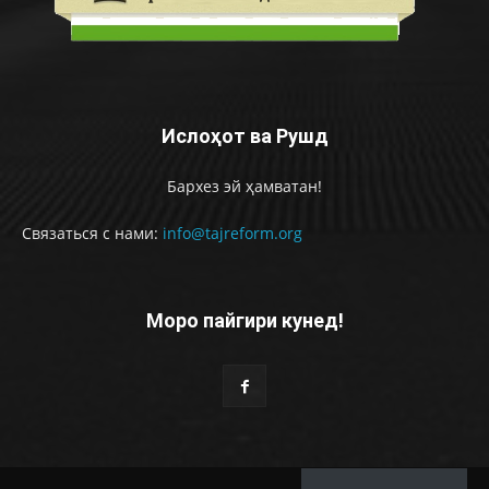
Ислоҳот ва Рушд
Бархез эй ҳамватан!
Связаться с нами:
info@tajreform.org
Моро пайгири кунед!